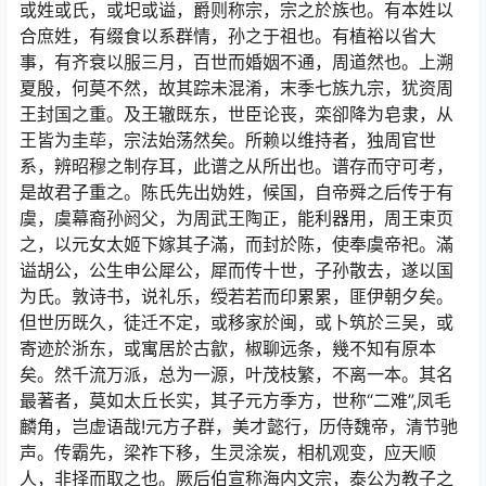
或姓或氏，或圯或谥，爵则称宗，宗之於族也。有本姓以
合庶姓，有缀食以系群情，孙之于祖也。有植裕以省大
事，有齐衰以服三月，百世而婚姻不通，周道然也。上溯
夏殷，何莫不然，故其踪未混淆，末季七族九宗，犹资周
王封国之重。及王辙既东，世臣论丧，栾卻降为皂隶，从
王皆为圭荜，宗法始荡然矣。所赖以维持者，独周官世
系，辨昭穆之制存耳，此谱之从所出也。谱存而守可考，
是故君子重之。陈氏先出妫姓，候国，自帝舜之后传于有
虞，虞幕裔孙阏父，为周武王陶正，能利器用，周王束页
之，以元女太姬下嫁其子滿，而封於陈，使奉虞帝祀。滿
谥胡公，公生申公犀公，犀而传十世，子孙散去，遂以国
为氏。敦诗书，说礼乐，绶若若而印累累，匪伊朝夕矣。
但世历既久，徒迁不定，或移家於闽，或卜筑於三吴，或
寄迹於浙东，或寓居於古歙，椒聊远条，幾不知有原本
矣。然千流万派，总为一源，叶茂枝繁，不离一本。其名
最著者，莫如太丘长实，其子元方季方，世称“二难”,凤毛
麟角，岂虚语哉!元方子群，美才懿行，历侍魏帝，清节驰
声。传霸先，梁祚下移，生灵涂炭，相机观变，应天顺
人，非择而取之也。厥后伯宣称海内文宗，泰公为教子之