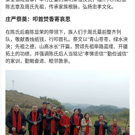
陈志章及周氏先祖，传承家族根脉，弘扬忠孝文化。
庄严祭奠：叩首焚香寄哀思
在陈氏后裔陈显荣的带领下，族人们于周氏墓前整齐列
队，敬献香烛纸钱，行叩首礼。祭文以“青山苍苍，绿水泱
泱；先祖之德，山高水长”开篇，赞颂先祖筚路蓝缕、开疆
拓土的功绩，并强调陈氏后人当铭记“孝悌忠信”“勤俭诚信”
的家训，勤勉奋进、睦邻敦亲。