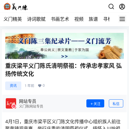
义门精英
诗词歌赋
书画艺术
视频
族谱
寻根
重庆梁平义门陈氏清明祭祖：传承忠孝家风 弘
扬传统文化
0
资讯
1 年前
网站专员
关注
私信
义门陈网站专员
4月1日，重庆市梁平区义门陈文化传播中心组织族人前往
聚奎镇观音寨，举行庄重的清明祭祖仪式，缅怀入川始祖