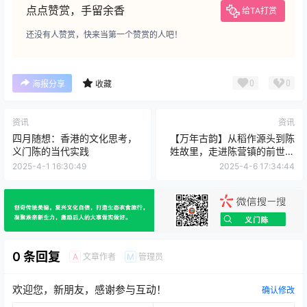
点点赞赏，手留余香
给TA打赏
还没有人赞赏，快来当第一个赞赏的人吧！
0
0
海报分享
收藏
资讯
资讯
四月随想：香港的文化思考，
【万年古韵】从稻作源头到陈
义门陈的当代实践
姓故里，走进陈营镇的前世今
生
2025-4-1 16:30:49
2025-4-6 17:34:44
0 条回复
文章作者
管理员
A
M
欢迎您，新朋友，感谢参与互动！
确认修改