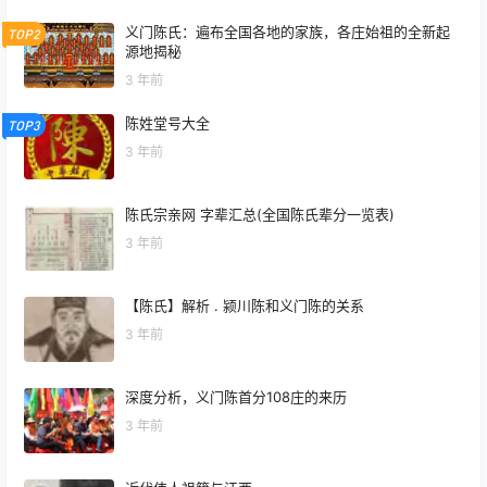
义门陈氏：遍布全国各地的家族，各庄始祖的全新起
TOP2
源地揭秘
3 年前
陈姓堂号大全
TOP3
3 年前
陈氏宗亲网 字辈汇总(全国陈氏辈分一览表)
3 年前
【陈氏】解析 . 颍川陈和义门陈的关系
3 年前
深度分析，义门陈首分108庄的来历
3 年前