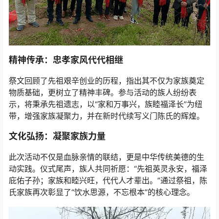
精神传承：忠孝家风代代相继
祭文回顾了先祖艰辛创业的历程，指出其不仅为家族奠定
物质基础，更树立了精神丰碑。参与活动的族人纷纷表
示，将秉承先祖遗志，以“家和万事兴，族睦福泽长”为纽
带，增强家族凝聚力，并在新时代续写义门陈氏的辉煌。
文化弘扬：凝聚家族力量
此次活动不仅是血脉亲情的联结，更是中华传统美德的生
动实践。仪式尾声，族人共同祈愿：“先祖英灵永安，福泽
庇佑子孙；家族和睦兴旺，代代人才辈出。”通过祭祖，陈
氏家族再次彰显了“饮水思源，不忘根本”的核心理念。