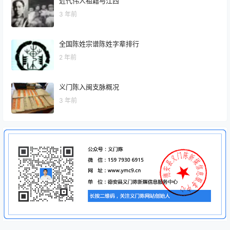
近代伟人祖籍与江西
3 年前
全国陈姓宗谱陈姓字辈排行
2 年前
义门陈入闽支脉概况
3 年前