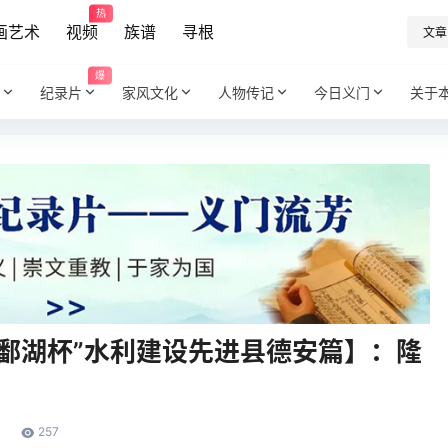
热
画艺术
视频
族谱
寻根
文章
爆
纪录片
家风文化
人物传记
今日义门
关于
“鄱湖杯”水利建设先进县德安篇】：隆
257