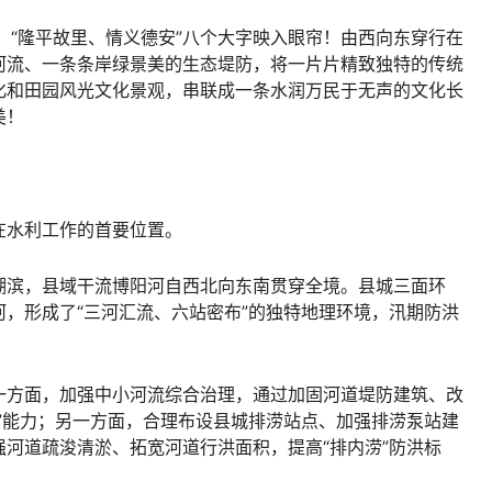
，“隆平故里、情义德安”八个大字映入眼帘！由西向东穿行在
河流、一条条岸绿景美的生态堤防，将一片片精致独特的传统
化和田园风光文化景观，串联成一条水润万民于无声的文化长
美！
在水利工作的首要位置。
湖滨，县域干流博阳河自西北向东南贯穿全境。县城三面环
，形成了“三河汇流、六站密布”的独特地理环境，汛期防洪
一方面，加强中小河流综合治理，通过加固河道堤防建筑、改
”能力；另一方面，合理布设县城排涝站点、加强排涝泵站建
河道疏浚清淤、拓宽河道行洪面积，提高“排内涝”防洪标