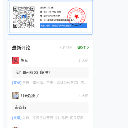
最新评论
PREV
NEXT
陈光
3 天前
我们湖州有义门陈吗？
[文章]
来自：
车桥镇：白羊村森林公园与义门陈文化产业园共绘文旅新篇章
月亮起雾了
4 天前
👍👍👍
[文章]
来自：
文传学院开展“义门陈氏”优良家风研学活动