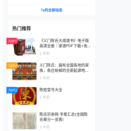
族文明，共谋文化发展
Ta的全部动态
热门推荐
《义门陈氏大成谱书》电子版
TOP1
高清全册｜家谱PDF下载+免
费在线阅读｜官方正版无水印
3 年前
义门陈氏：遍布全国各地的家
TOP2
族，各庄始祖的全新起源地揭
秘
3 年前
陈姓堂号大全
TOP3
3 年前
陈氏宗亲网 字辈汇总(全国陈
氏辈分一览表)
3 年前