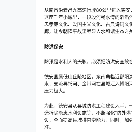
从南昌沿着昌九高速行驶80公里进入德安
这座千年小城里，一段段河畅水清的滔滔
忠孝廉文化、爱国主义文化、古典诗词文
廊，让今朝隆平故里尽显人水和谐生态之
防洪保安
防汛是水利人的天职，必须把防洪安全放
德安县属低山丘陵地区，东南角临近鄱阳
水，支流导托河、金带河在县城汇入博阳河
压力极大。
为此，德安县从县城防洪工程建设入手，
造拆除隐患水利设施等，不断强化“防外洪
设，全面提高县城排内涝能力，同时，加强
准。