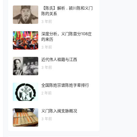
【陈氏】解析 . 颍川陈和义门
陈的关系
3 年前
深度分析，义门陈首分108庄
的来历
3 年前
近代伟人祖籍与江西
3 年前
全国陈姓宗谱陈姓字辈排行
2 年前
义门陈入闽支脉概况
3 年前