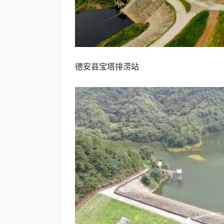
德安县宝塔排涝站