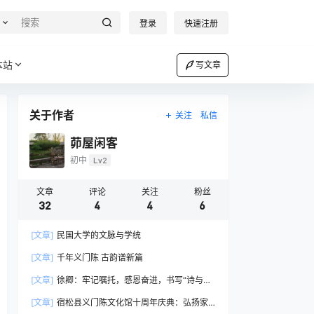
登录
快速注册
本站
写文章
关于作者
关注
私信
茆屋闲客
初中
Lv2
文章
评论
关注
粉丝
32
4
4
6
[文章]
民国大学的文脉与学统
[文章]
千年义门陈 古韵谱新篇
[文章]
徐卿：牢记嘱托，感恩奋进，书写“诗与远
方”新篇章
[文章]
宿松县义门陈文化馆十周年庆典：弘扬家