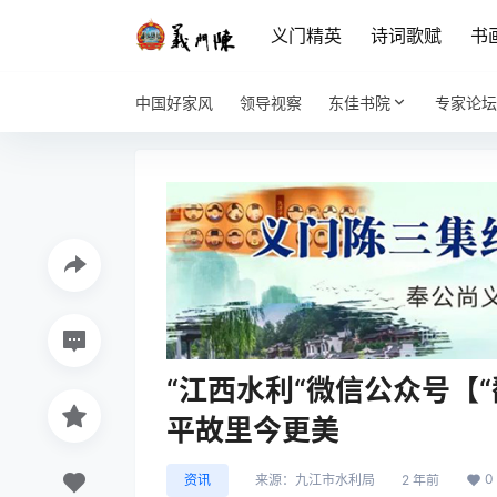
义门精英
诗词歌赋
书
中国好家风
领导视察
东佳书院
专家论坛
“江西水利“微信公众号【
平故里今更美
0
资讯
来源：
九江市水利局
2 年前