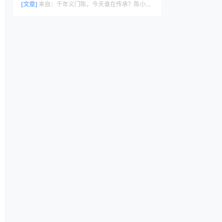
[文章]
来自：
千年义门陈，今天谁在传承？陈小龙用脚步连接全球陈氏后裔