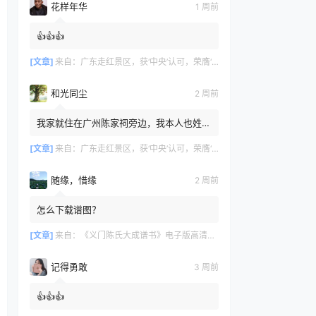
花样年华
1 周前
👍👍👍
[文章]
来自：
广东走红景区，获‘中央’认可，荣膺‘广州文化名片
和光同尘
2 周前
我家就住在广州陈家祠旁边，我本人也姓
陈，但家里没有留存族谱相关记录，我不知
道自己是否也来自义门陈氏。
[文章]
来自：
广东走红景区，获‘中央’认可，荣膺‘广州文化名片
随缘，惜缘
2 周前
怎么下载谱图？
[文章]
来自：
《义门陈氏大成谱书》电子版高清全册｜家谱PDF下载+免费在线阅读｜官方正版无水印
记得勇敢
3 周前
👍👍👍