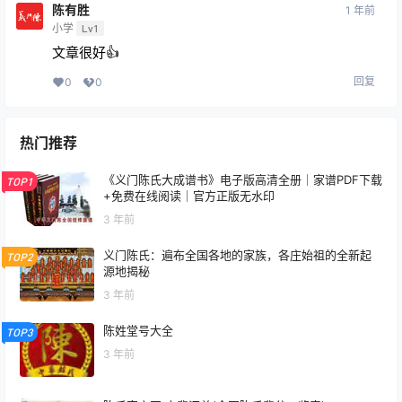
陈有胜
1 年前
小学
Lv1
文章很好👍
回复
0
0
热门推荐
《义门陈氏大成谱书》电子版高清全册｜家谱PDF下载
TOP1
+免费在线阅读｜官方正版无水印
3 年前
义门陈氏：遍布全国各地的家族，各庄始祖的全新起
TOP2
源地揭秘
3 年前
陈姓堂号大全
TOP3
3 年前