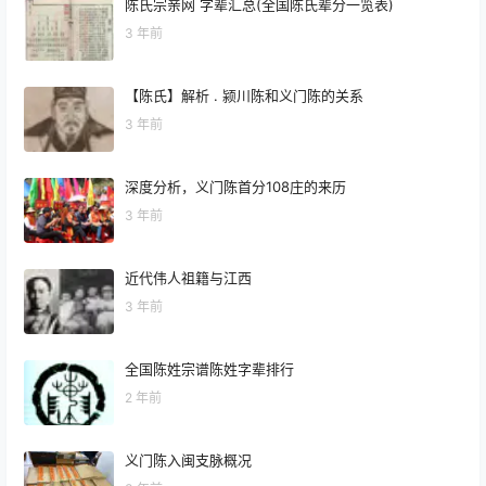
陈氏宗亲网 字辈汇总(全国陈氏辈分一览表)
3 年前
【陈氏】解析 . 颍川陈和义门陈的关系
3 年前
深度分析，义门陈首分108庄的来历
3 年前
近代伟人祖籍与江西
3 年前
全国陈姓宗谱陈姓字辈排行
2 年前
义门陈入闽支脉概况