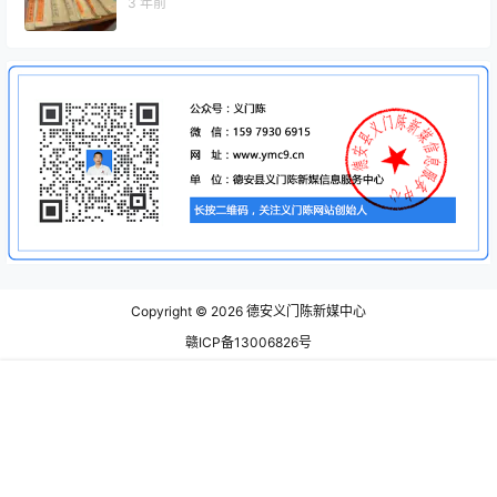
3 年前
Copyright © 2026
德安义门陈新媒中心
赣ICP备13006826号
营业执照
首页
视频
寻根
动态
客服
我的
查询 16 次，耗时 0.6660 秒