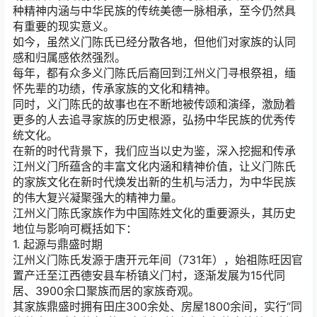
种精神内涵与中华民族的传统美德一脉相承，至今仍然具
有重要的现实意义。
如今，虽然义门陈氏已经分散各地，但他们对家族的认同
感和归属感依然强烈。
每年，都有众多义门陈氏后裔回到江州义门寻根祭祖，缅
怀先辈的功绩，传承家族的文化和精神。
同时，义门陈氏的故事也在不断地被传颂和演绎，激励着
更多的人去追寻家族的历史根源，弘扬中华民族的优秀传
统文化。
在新的时代背景下，我们应当以史为鉴，深入挖掘和传承
江州义门所蕴含的丰富文化内涵和精神价值，让义门陈氏
的家族文化在新时代焕发出新的生机与活力，为中华民族
的伟大复兴凝聚强大的精神力量。
江州义门陈氏家族作为中国陈姓文化的重要源头，其历史
地位与影响可概括如下：
1. 起源与鼎盛时期
江州义门陈氏发源于唐开元年间（731年），始祖陈旺因官
置产迁至江西德安县车桥镇义门村，逐渐发展为15代同
居、3900余口聚族而居的家族奇观。
其家族鼎盛时拥有田庄300余处、房屋1800余间，实行“同