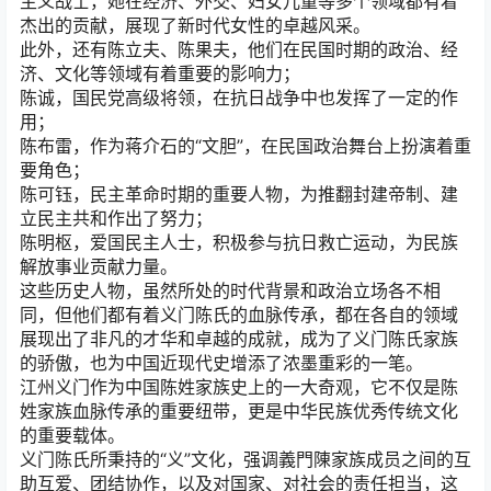
主义战士，她在经济、外交、妇女儿童等多个领域都有着
杰出的贡献，展现了新时代女性的卓越风采。
此外，还有陈立夫、陈果夫，他们在民国时期的政治、经
济、文化等领域有着重要的影响力；
陈诚，国民党高级将领，在抗日战争中也发挥了一定的作
用；
陈布雷，作为蒋介石的“文胆”，在民国政治舞台上扮演着重
要角色；
陈可钰，民主革命时期的重要人物，为推翻封建帝制、建
立民主共和作出了努力；
陈明枢，爱国民主人士，积极参与抗日救亡运动，为民族
解放事业贡献力量。
这些历史人物，虽然所处的时代背景和政治立场各不相
同，但他们都有着义门陈氏的血脉传承，都在各自的领域
展现出了非凡的才华和卓越的成就，成为了义门陈氏家族
的骄傲，也为中国近现代史增添了浓墨重彩的一笔。
江州义门作为中国陈姓家族史上的一大奇观，它不仅是陈
姓家族血脉传承的重要纽带，更是中华民族优秀传统文化
的重要载体。
义门陈氏所秉持的“义”文化，强调義門陳家族成员之间的互
助互爱、团结协作，以及对国家、对社会的责任担当，这