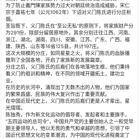
为了防止義門陳家族势力过大对朝廷统治造成威胁，宋仁
宗于嘉祐七年（公元1062年）下诏对义门陈氏进行分庄析
烟。
圣旨既下，义门陈氏在“至公无私”的原则下，将家族财产分
为291份，除部分留居原地外，其余分别迁往江西、河南、
浙江、湖北、湖南、四川、安徽、江苏、广东、广西、福
建、陕西、山东等16省125县，共计197庄。
这次大规模的分庄，如同星星之火，将义门陈氏的血脉播
撒到了全国各地，开启了家族新的发展篇章。
分庄之后，义门陈氏的后裔们在各地落地生根，他们秉持
着义门的祖训和精神，在不同的领域开疆拓土，建功立
业。
在历史的长河中，涌现出了无数杰出的人物，他们为国家
的繁荣昌盛、民族的伟大复兴作出了重要贡献。
在中国近现代史上，义门陈氏的后裔们更是人才辈出，星
光熠熠。
陈独秀，作为新文化运动的倡导者、发起者和主要旗手，
“五四运动的总司令”，中国共产党的主要创始人之一和党早
期主要领导人，他以无畏的勇气和卓越的思想，引领了中
国近代思想文化的变革潮流，为中国的现代化进程奠定了