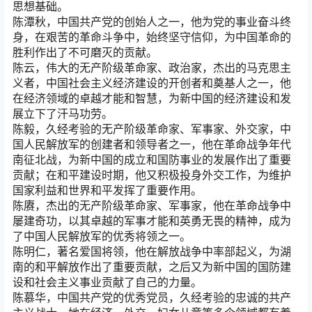
思想基础。
陈潭秋，中国共产党的创始人之一，他为党的事业奋斗终
身，在艰苦的革命斗争中，始终坚守信仰，为中国革命的
胜利作出了不可磨灭的贡献。
陈云，伟大的无产阶级革命家、政治家，杰出的马克思主
义者，中国社会主义经济建设的开创者和奠基人之一，他
在经济领域的卓越才能和智慧，为新中国的经济建设和发
展立下了汗马功劳。
陈毅，久经考验的无产阶级革命家、军事家、外交家，中
国人民解放军的创建者和领导者之一，他在革命战争年代
南征北战，为新中国的成立和国防事业的发展作出了重要
贡献；在和平建设时期，他又积极投身外交工作，为维护
国家利益和世界和平发挥了重要作用。
陈赓，杰出的无产阶级革命家、军事家，他在革命战争中
屡建奇功，以其卓越的军事才能和英勇无畏的精神，成为
了中国人民解放军的优秀将领之一。
陈明仁，著名爱国将领，他在解放战争中率部起义，为湖
南的和平解放作出了重要贡献，之后又为新中国的国防建
设和社会主义事业贡献了自己的力量。
陈慕华，中国共产党的优秀党员，久经考验的忠诚的共产