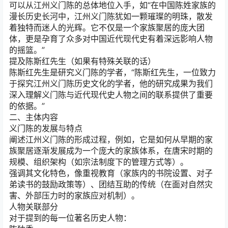
可以从江州义门陈的总体地位入手，如“在中国陈姓家族的
漫长历史长河中，江州义门陈犹如一颗璀璨的明珠，散发
着独特而迷人的光辉。它不仅是一个家族聚居的庞大团
体，更是孕育了众多对中国近代现代史有着深远影响人物
的摇篮。”
提及陈斯红先生（如果有特殊关联的话）
陈斯红先生是研究义门陈的学者，“陈斯红先生，一位致力
于探究江州义门陈历史文化的学者，他的研究成果为我们
深入理解义门陈与近代现代史人物之间的联系提供了重要
的依据。”
二、主体内容
义门陈的发展与特点
阐述江州义门陈的形成过程，例如，它是如何从早期的家
族聚居逐渐发展成为一个庞大的家族体系，在唐宋时期的
规模、组织架构（如宗法制度下的管理方式等）。
强调其文化特色，像重视教育（家族内的书院设置、对子
弟读书的鼓励政策等）、团结互助的传统（在面对自然灾
害、外部压力时的家族应对机制）。
人物关联部分
对于提到的每一位著名历史人物：