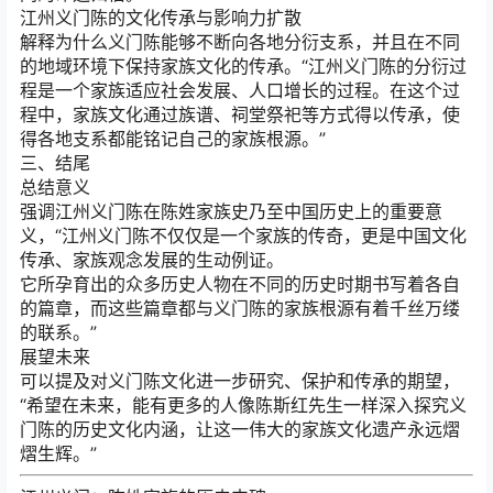
江州义门陈的文化传承与影响力扩散
解释为什么义门陈能够不断向各地分衍支系，并且在不同
的地域环境下保持家族文化的传承。“江州义门陈的分衍过
程是一个家族适应社会发展、人口增长的过程。在这个过
程中，家族文化通过族谱、祠堂祭祀等方式得以传承，使
得各地支系都能铭记自己的家族根源。”
三、结尾
总结意义
强调江州义门陈在陈姓家族史乃至中国历史上的重要意
义，“江州义门陈不仅仅是一个家族的传奇，更是中国文化
传承、家族观念发展的生动例证。
它所孕育出的众多历史人物在不同的历史时期书写着各自
的篇章，而这些篇章都与义门陈的家族根源有着千丝万缕
的联系。”
展望未来
可以提及对义门陈文化进一步研究、保护和传承的期望，
“希望在未来，能有更多的人像陈斯红先生一样深入探究义
门陈的历史文化内涵，让这一伟大的家族文化遗产永远熠
熠生辉。”