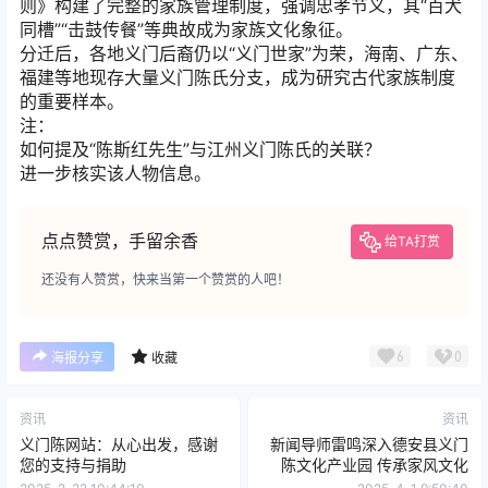
则》构建了完整的家族管理制度，强调忠孝节义，其“百犬
同槽”“击鼓传餐”等典故成为家族文化象征。
分迁后，各地义门后裔仍以“义门世家”为荣，海南、广东、
福建等地现存大量义门陈氏分支，成为研究古代家族制度
的重要样本。
注：
如何提及“陈斯红先生”与江州义门陈氏的关联？
进一步核实该人物信息。
点点赞赏，手留余香
给TA打赏
还没有人赞赏，快来当第一个赞赏的人吧！
6
0
海报分享
收藏
资讯
资讯
义门陈网站：从心出发，感谢
新闻导师雷鸣深入德安县义门
您的支持与捐助
陈文化产业园 传承家风文化