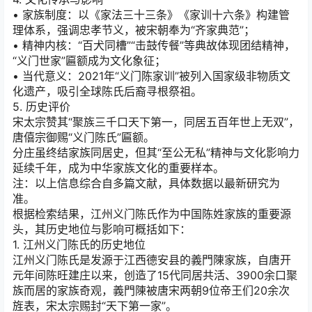
• 家族制度：以《家法三十三条》《家训十六条》构建管
理体系，强调忠孝节义，被宋朝奉为“齐家典范”；
• 精神内核：“百犬同槽”“击鼓传餐”等典故体现团结精神，
“义门世家”匾额成为文化象征；
• 当代意义：2021年“义门陈家训”被列入国家级非物质文
化遗产，吸引全球陈氏后裔寻根祭祖。
5. 历史评价
宋太宗赞其“聚族三千口天下第一，同居五百年世上无双”，
唐僖宗御赐“义门陈氏”匾额。
分庄虽终结家族同居史，但其“至公无私”精神与文化影响力
延续千年，成为中华家族文化的重要样本。
注：以上信息综合自多篇文献，具体数据以最新研究为
准。
根据检索结果，江州义门陈氏作为中国陈姓家族的重要源
头，其历史地位与影响可概括如下：
1. 江州义门陈氏的历史地位
江州义门陈氏是发源于江西德安县的義門陳家族，自唐开
元年间陈旺建庄以来，创造了15代同居共活、3900余口聚
族而居的家族奇观，義門陳被唐宋两朝9位帝王们20余次
旌表，宋太宗赐封“天下第一家”。