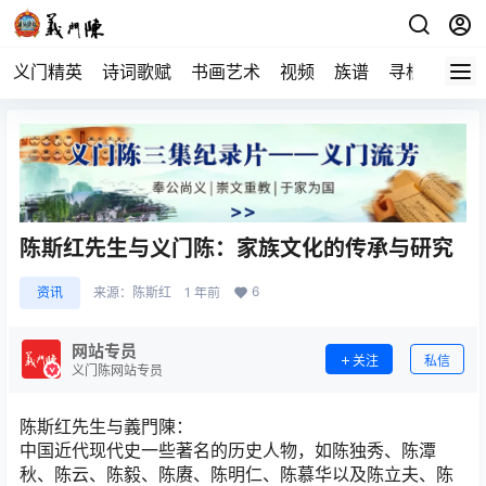
义门精英
诗词歌赋
书画艺术
视频
族谱
寻根
陈斯红先生与义门陈：家族文化的传承与研究
6
资讯
来源：
陈斯红
1 年前
网站专员
关注
私信
义门陈网站专员
陈斯红先生与義門陳：
中国近代现代史一些著名的历史人物，如陈独秀、陈潭
秋、陈云、陈毅、陈赓、陈明仁、陈慕华以及陈立夫、陈