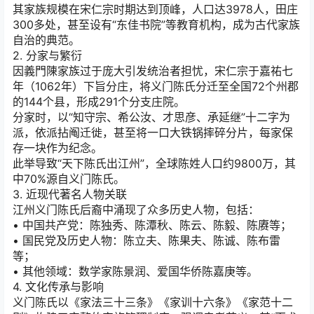
其家族规模在宋仁宗时期达到顶峰，人口达3978人，田庄
300多处，甚至设有“东佳书院”等教育机构，成为古代家族
自治的典范。
2. 分家与繁衍
因義門陳家族过于庞大引发统治者担忧，宋仁宗于嘉祐七
年（1062年）下旨分庄，将义门陈氏分迁至全国72个州郡
的144个县，形成291个分支庄院。
分家时，以“知守宗、希公汝、才思彦、承延继”十二字为
派，依派拈阄迁徙，甚至将一口大铁锅摔碎分片，每家保
存一块作为纪念。
此举导致“天下陈氏出江州”，全球陈姓人口约9800万，其
中70%源自义门陈氏。
3. 近现代著名人物关联
江州义门陈氏后裔中涌现了众多历史人物，包括：
• 中国共产党：陈独秀、陈潭秋、陈云、陈毅、陈赓等；
• 国民党及历史人物：陈立夫、陈果夫、陈诚、陈布雷
等；
• 其他领域：数学家陈景润、爱国华侨陈嘉庚等。
4. 文化传承与影响
义门陈氏以《家法三十三条》《家训十六条》《家范十二