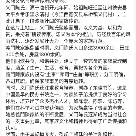
家族文化与精神传承的圣地。
义门陈氏
，源于唐朝开元年间，始祖陈旺迁至江州德安县
太平乡常乐里永清村（今江西德安县车桥镇义门村），自
此开启了一段波澜壮阔的家族传奇。
在这片土地上，义门陈氏聚族而居，以义为基，以和为
贵，秉持着“耕读传家、忠义为本”的祖训，历经数百年的风
雨洗礼，逐渐发展壮大为一个庞大的家族群落。
義門陳家族鼎盛时期，义门陈氏人口多达3900余口，田庄
300余处，房屋1800余间。
他们同炊共食，和谐共处，建立了一套完备的家族管理制
度，涵盖了生产、生活、教育、祭祀等各个方面。
義門陳家族内设有“主事”“库司”“庄首”等职务，分工明确，
各司其职，确保家族事务的有序运转。
同时，义门陈氏还注重教育培养，创办了东佳书院，这是
中国最早的民办书院之一，为家族子弟提供了良好的学习
环境，培养出了众多杰出人才，如陈崇、陈衮、陈昉等，
他们在科举考试中屡获佳绩，为家族赢得了极高的声誉。
随着義門陳家族的不断发展，义门陈氏逐渐成为当时社会
的一支重要力量，其家族文化和精神也得到了广泛传播和
认可。
然而，由于其规模庞大，引起了朝廷的关注和担忧。