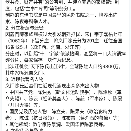
炊共食、财产共有”的公有制，并建立完备的家族管理制
度，包括“主事”“库司”等职务分工。
创办的东佳书院是中国最早的民办书院之一，培养出陈
崇、陈衮等科举人才。
2. 分庄析烟与迁徙
因義門陳家族规模过大引发朝廷担忧，宋仁宗于嘉祐七年
（1062年）下旨分庄，将义门陈氏分为291庄，迁往全国
16省125县（如江西、河南、浙江等）。
分庄时，以御赐“十二字派”依派拈阄，甚至将一口大铁锅摔
碎分片，每家保存一块作为纪念。
此次迁徙使“天下陈氏出江州”，全球陈姓人口约9800万，
其中70%源自义门。
3. 近现代著名人物
义门陈氏后裔们在近现代涌现出众多杰出人物：
• 中国共产党：陈独秀（新文化运动旗手）、陈潭秋（革
命先驱）、陈云（经济奠基人）、陈毅（军事家）、陈赓
（开国大将）等；
• 国民党及历史人物：陈立夫、陈果夫（政治影响力
者）、陈诚（抗日将领）、陈布雷（蒋介石的幕僚）等；
• 其他领域：数学家陈景润、爱国华侨陈嘉庚等。
4. 文化传承与影响