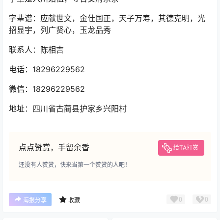
字辈谱：应献世文，金仕国正，天子万寿，其德克明，光
招显宇，列广贤心，玉龙品秀
联系人：陈相吉
电话：18296229562
微信：18296229562
地址：四川省古蔺县护家乡兴阳村
点点赞赏，手留余香
给TA打赏
还没有人赞赏，快来当第一个赞赏的人吧！
0
0
海报分享
收藏