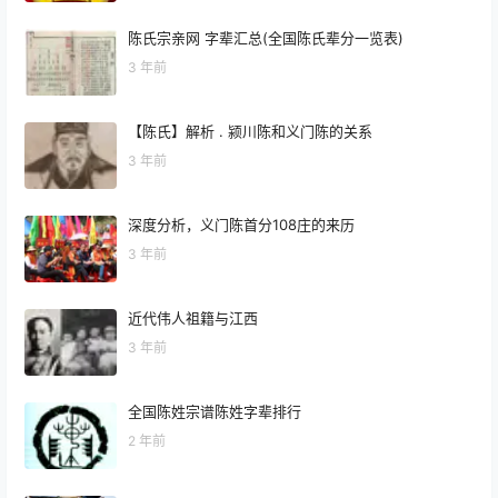
陈氏宗亲网 字辈汇总(全国陈氏辈分一览表)
3 年前
【陈氏】解析 . 颍川陈和义门陈的关系
3 年前
深度分析，义门陈首分108庄的来历
3 年前
近代伟人祖籍与江西
3 年前
全国陈姓宗谱陈姓字辈排行
2 年前