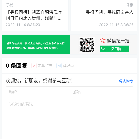
寻根
寻根
【寻根问祖】祖辈自明洪武年
寻根问祖：寻找同宗亲人
间自江西迁入贵州，现聚居于
镇远各乡镇
2022-11-16 8:35:29
2022-11-16 8:36:26
0 条回复
文章作者
管理员
A
M
欢迎您，新朋友，感谢参与互动！
确认修改