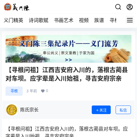
义门精英
诗词歌赋
书画艺术
视频
族谱
寻根
【寻根问祖】江西吉安府入川的，落根古蔺县
对车坝。应字辈是入川始祖，寻吉安府宗亲
0
寻根
3 年前
陈氏宗长
关注
私信
【寻根问祖】江西吉安府入川的，落根古蔺县对车坝。应
字辈是入川始祖，寻吉安府宗亲