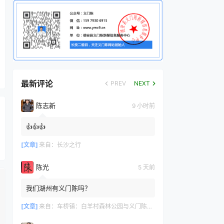
最新评论
PREV
NEXT
陈志新
9 小时前
👍👍👍
[文章]
来自：
长沙之行
陈光
5 天前
我们湖州有义门陈吗？
[文章]
来自：
车桥镇：白羊村森林公园与义门陈文化产业园共绘文旅新篇章