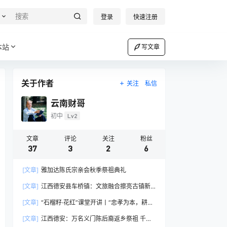
登录
快速注册
本站
写文章
关于作者
关注
私信
云南财哥
初中
Lv2
文章
评论
关注
粉丝
37
3
2
6
[文章]
雅加达陈氏宗亲会秋季祭祖典礼
[文章]
江西德安县车桥镇：文旅融合擦亮古镇新
名片
[文章]
“石榴籽·花红”课堂开讲丨“忠孝为本，耕读
传家”的“义门陈”文化
[文章]
江西德安：万名义门陈后裔返乡祭祖 千年