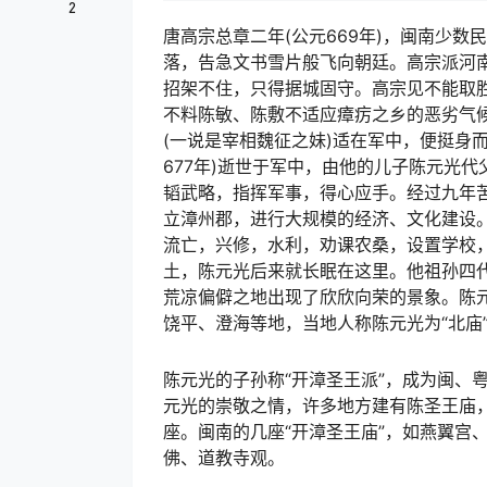
2
唐高宗总章二年(公元669年)，闽南少
落，告急文书雪片般飞向朝廷。高宗派河
招架不住，只得据城固守。高宗见不能取
不料陈敏、陈敷不适应瘴疠之乡的恶劣气
(一说是宰相魏征之妹)适在军中，便挺身
677年)逝世于军中，由他的儿子陈元光
韬武略，指挥军事，得心应手。经过九年
立漳州郡，进行大规模的经济、文化建设
流亡，兴修，水利，劝课农桑，设置学校
土，陈元光后来就长眠在这里。他祖孙四
荒凉偏僻之地出现了欣欣向荣的景象。陈
饶平、澄海等地，当地人称陈元光为“北
陈元光的子孙称“开漳圣王派”，成为闽、
元光的崇敬之情，许多地方建有陈圣王庙
座。闽南的几座“开漳圣王庙”，如燕翼宫
佛、道教寺观。