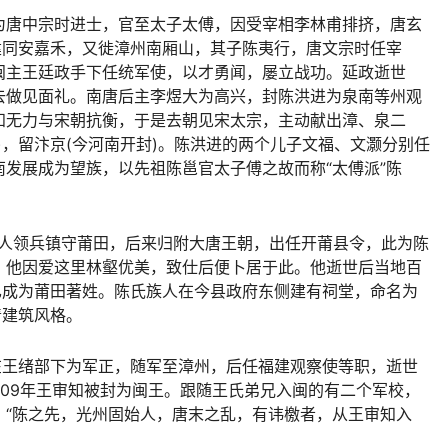
为唐中宗时进士，官至太子太傅，因受宰相李林甫排挤，唐玄
建同安嘉禾，又徙漳州南厢山，其子陈夷行，唐文宗时任宰
闽主王廷政手下任统军使，以才勇闻，屡立战功。延政逝世
去做见面礼。南唐后主李煜大为高兴，封陈洪进为泉南等州观
知无力与宋朝抗衡，于是去朝见宋太宗，主动献出漳、泉二
)，留汴京(今河南开封)。陈洪进的两个儿子文福、文灏分别任
发展成为望族，以先祖陈邕官太子傅之故而称“太傅派”陈
迈的人领兵镇守莆田，后来归附大唐王朝，出任开莆县令，此为陈
，他因爱这里林壑优美，致仕后便卜居于此。他逝世后当地百
已成为莆田著姓。陈氏族人在今县政府东侧建有祠堂，命名为
清建筑风格。
在王绪部下为军正，随军至漳州，后任福建观察使等职，逝世
09年王审知被封为闽王。跟随王氏弟兄入闽的有二个军校，
：“陈之先，光州固始人，唐末之乱，有讳檄者，从王审知入