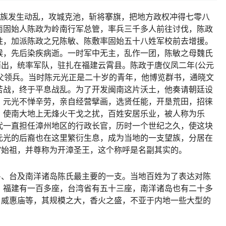
数民族发生动乱，攻城克池，斩将搴旗，把地方政权冲得七零八
南固始人陈政为岭南行军总管，率兵三千多人前往讨伐，陈政
胜，加派陈政之兄陈敏、陈敷率固始五十八姓军校前去增援。
候，先后染疾病逝。一时军中无主，乱作一团，陈敏之母魏氏
而出，统率军队，驻扎在福建云霄县。陈政于唐仪凤二年(公元
代父领兵。当时陈元光正是二十岁的青年，他博览群书，通晓文
苦战，终于平息战乱。为了开发闽南这片沃土，他奏请朝廷设
。元光不惮辛劳，亲自经营擘画，选贤任能，开垦荒田，招徕
，使南大地上无烽火干戈之扰，百姓安居乐业，被人称为乐
代一直担任漳州地区的行政长官，历时一个世纪之久，使这块
元光的后裔也在这里繁衍生息，成为当地的一支望族，分居在
庙”始祖，并尊称为开漳圣王，这个称呼是名副其实的。
粤、台及南洋诸岛陈氏最主要的一支。当地百姓为了表达对陈
，福建有一百多座，台湾省有五十三座，南洋诸岛也有二十多
、威惠庙等，其规模之大，香火之盛，不亚于内地一些大型的