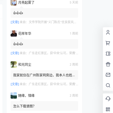
月亮起雾了
5 天前
👍👍👍
[文章]
来自：
文传学院开展“义门陈氏”优良家风研学活动
花样年华
1 周前
👍👍👍
[文章]
来自：
广东走红景区，获‘中央’认可，荣膺‘广州文化名片
和光同尘
2 周前
我家就住在广州陈家祠旁边，我本人也姓
陈，但家里没有留存族谱相关记录，我不知
道自己是否也来自义门陈氏。
[文章]
来自：
广东走红景区，获‘中央’认可，荣膺‘广州文化名片
随缘，惜缘
2 周前
怎么下载谱图？