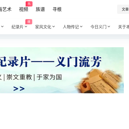
热
画艺术
视频
族谱
寻根
文章
爆
纪录片
家风文化
人物传记
今日义门
关于