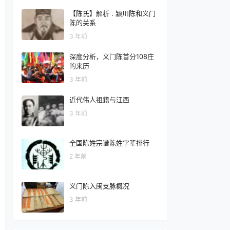
【陈氏】解析 . 颍川陈和义门
陈的关系
3 年前
深度分析，义门陈首分108庄
的来历
3 年前
近代伟人祖籍与江西
3 年前
全国陈姓宗谱陈姓字辈排行
2 年前
义门陈入闽支脉概况
3 年前