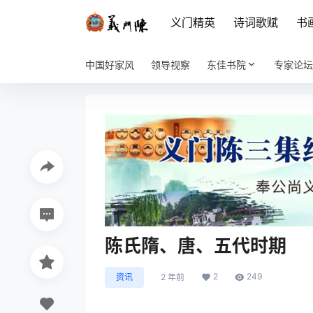
义门精英
诗词歌赋
书
中国好家风
领导视察
东佳书院
专家论坛
陈氏隋、唐、五代时期
2
249
资讯
2 年前