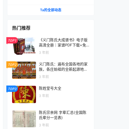
家风文化生生不息
Ta的全部动态
热门推荐
《义门陈氏大成谱书》电子版
TOP1
高清全册｜家谱PDF下载+免
费在线阅读｜官方正版无水印
3 年前
义门陈氏：遍布全国各地的家
TOP2
族，各庄始祖的全新起源地揭
秘
3 年前
陈姓堂号大全
TOP3
3 年前
陈氏宗亲网 字辈汇总(全国陈
氏辈分一览表)
3 年前