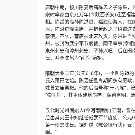
唐朝中期，颍川陈宴后裔陈忠之子陈邕，
宗时率家由京兆万年(今陕西长安)迁至福
相。陈邕的裔孙陈洪进，福建仙游人，在
后，陈洪进降南唐，并把延政之子绍镃送
察使。不久，南唐被北宋攻灭，陈洪进自
州，被封为武宁军节度使、同平章事(宰相
泉州刺史和漳州刺史，子孙兴旺，后在闽南
氏，并尊陈邕为“南院”始祖。
隋朝大业二年(公元616年)，一个叫陈
氏入莆田之始。陈迈任县令期间多有惠政
姓曾立庙祭祀。他的后裔号称“十八陈”，
“崇功祠”，其主体建筑尚存，保留有明、
五代时光州固始人(今河南固始)王潮，曾
后由其弟王审知继任威武军节度使。公元9
第一便是陈氏。据刘球《陈公振行状》云
闽。”