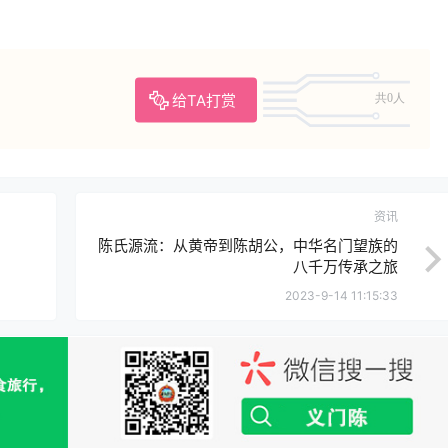
给TA打赏
共0人
资讯
陈氏源流：从黄帝到陈胡公，中华名门望族的
八千万传承之旅
2023-9-14 11:15:33