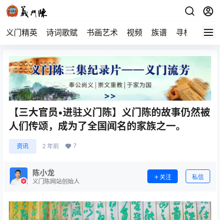
义门精英
诗词歌赋
书画艺术
视频
族谱
寻根
【三大官员•进驻义门陈】义门陈的故事仍然被
人们传颂，成为了全国闻名的家族之一。
7
资讯
2 年前
陈小龙
关注
私信
义门陈网站创始人