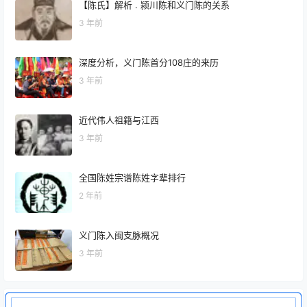
【陈氏】解析 . 颍川陈和义门陈的关系
3 年前
深度分析，义门陈首分108庄的来历
3 年前
近代伟人祖籍与江西
3 年前
全国陈姓宗谱陈姓字辈排行
2 年前
义门陈入闽支脉概况
3 年前