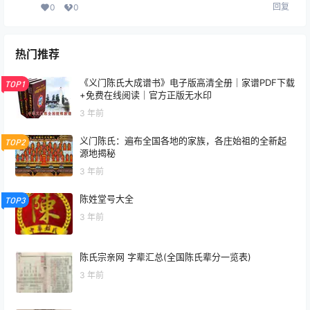
回复
0
0
热门推荐
《义门陈氏大成谱书》电子版高清全册｜家谱PDF下载
TOP1
+免费在线阅读｜官方正版无水印
3 年前
义门陈氏：遍布全国各地的家族，各庄始祖的全新起
TOP2
源地揭秘
3 年前
陈姓堂号大全
TOP3
3 年前
陈氏宗亲网 字辈汇总(全国陈氏辈分一览表)
3 年前