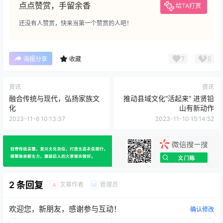
点点赞赏，手留余香
给TA打赏
还没有人赞赏，快来当第一个赞赏的人吧！
7
0
海报分享
收藏
资讯
资讯
融合传统与现代，弘扬家族文
推动县域文化“活起来” 进贤铅
化
山有新动作
2023-11-6 10:13:37
2023-11-10 15:14:52
2 条回复
文章作者
管理员
A
M
欢迎您，新朋友，感谢参与互动！
确认修改