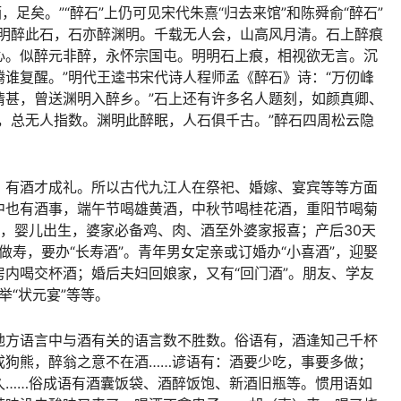
，足矣。”“醉石”上仍可见宋代朱熹“归去来馆”和陈舜俞“醉石”
渊明醉此石，石亦醉渊明。千载无人会，山高风月清。石上醉痕
心。似醉元非醉，永怀宗国屯。明明石上痕，相视欲无言。沉
谁复醒。”明代王逵书宋代诗人程师孟《醉石》诗：“万仞峰
情甚，曾送渊明入醉乡。”石上还有许多名人题刻，如颜真卿、
，总无人指数。渊明此醉眠，人石俱千古。”醉石四周松云隐
，有酒才成礼。所以古代九江人在祭祀、婚嫁、宴宾等等方面
中也有酒事，端午节喝雄黄酒，中秋节喝桂花酒，重阳节喝菊
，婴儿出生，婆家必备鸡、肉、酒至外婆家报喜；产后30天
人做寿，要办“长寿酒”。青年男女定亲或订婚办“小喜酒”，迎娶
内喝交杯酒；婚后夫妇回娘家，又有“回门酒”。朋友、学友
举“状元宴”等等。
地方语言中与酒有关的语言数不胜数。俗语有，酒逢知己千杯
成狗熊，醉翁之意不在酒……谚语有：酒要少吃，事要多做；
久……俗成语有酒囊饭袋、酒醉饭饱、新酒旧瓶等。惯用语如