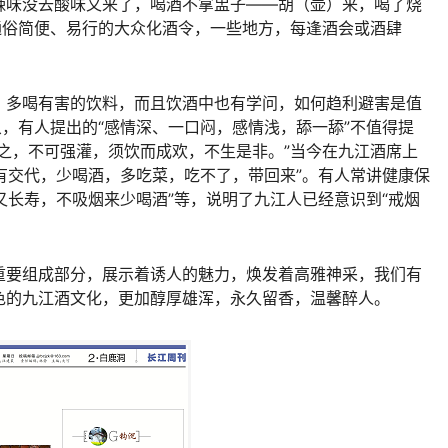
辣味没去酸味又来了，喝酒不拿盅子——胡（壶）来，喝了烧
通俗简便、易行的大众化酒令，一些地方，每逢酒会或酒肆
，多喝有害的饮料，而且饮酒中也有学问，如何趋利避害是值
象，有人提出的“感情深、一口闷，感情浅，舔一舔”不值得提
之，不可强灌，须饮而成欢，不生是非。”当今在九江酒席上
婆有交代，少喝酒，多吃菜，吃不了，带回来”。有人常讲健康保
康又长寿，不吸烟来少喝酒”等，说明了九江人已经意识到“戒烟
重要组成部分，展示着诱人的魅力，焕发着高雅神采，我们有
色的九江酒文化，更加醇厚雄浑，永久留香，温馨醉人。