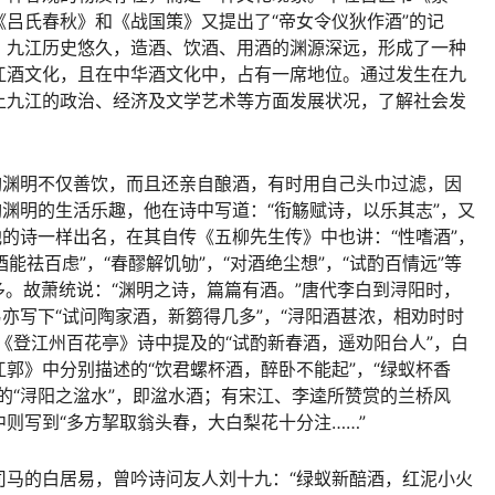
吕氏春秋》和《战国策》又提出了“帝女令仪狄作酒”的记
。九江历史悠久，造酒、饮酒、用酒的渊源深远，形成了一种
江酒文化，且在中华酒文化中，占有一席地位。通过发生在九
上九江的政治、经济及文学艺术等方面发展状况，了解社会发
陶渊明不仅善饮，而且还亲自酿酒，有时用自己头巾过滤，因
陶渊明的生活乐趣，他在诗中写道：“衔觞赋诗，以乐其志”，又
他的诗一样出名，在其自传《五柳先生传》中也讲：“性嗜酒”，
能祛百虑”，“春醪解饥劬”，“对酒绝尘想”，“试酌百情远”等
多。故萧统说：“渊明之诗，篇篇有酒。”唐代李白到浔阳时，
易亦写下“试问陶家酒，新篘得几多”，“浔阳酒甚浓，相劝时时
《登江州百花亭》诗中提及的“试酌新春酒，遥劝阳台人”，白
郭》中分别描述的“饮君螺杯酒，醉卧不能起”，“绿蚁杯香
的“浔阳之湓水”，即湓水酒；有宋江、李逵所赞赏的兰桥风
则写到“多方挈取翁头春，大白梨花十分注……”
司马的白居易，曾吟诗问友人刘十九：“绿蚁新醅酒，红泥小火