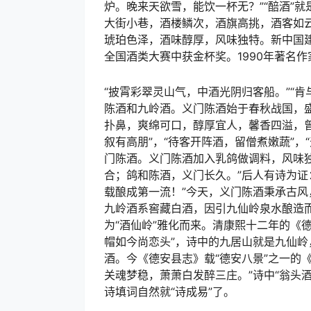
炉。晚来天欲雪，能饮一杯无？”“醅酒”
大街小巷，酒楼鳞次，酒旗高挑，酒客如
琥珀色泽，酒味醇厚，风味独特。新中国建
全国酒类大赛中获金杯奖。1990年著名作
“披霄彩翠灵山气，中酒光阴归客船。”“
陈酒和九岭酒。义门陈酒始于春秋战国，
扑鼻，爽绵可口，醇厚宜人，馨香四溢，曾
叙有高朋”，“待客开阵酒，留僧煮嫩蔬”，
门陈酒。义门陈酒加入乳鸽做调料，风味
合；鸽和陈酒，义门长久。”后人有诗为证
载酿成第一流！”今天，义门陈酒秉承古风
九岭酒系窖藏白酒，因引九仙岭泉水酿造而
为“酒仙岭”雅化而来。清康熙十二年的《
帽如今尚恋头”，诗中的九居山就是九仙岭
酒。今《德安县志》载“德安八景”之一的
关魂梦稳，萧萧白发醉三庄。”诗中“翁头
诗填词自然就“诗成易”了。