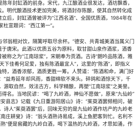
就是陈年封缸酒的前身。宋代，九江酿酒业很发达，酒坊飘香，
云。明代酿酒技术更加完美，将酒封存陈酿，使其自然转化成
立后，封缸酒曾被评为“江西名酒”、全国优质酒，1984年在
家杜宣题词：“西江第一”。
肯与邻翁相对饮，隔篱呼取尽余杯。”德安、共青城美酒当属义门
盛于唐宋。此酒以优质五谷为原料，取甘甜山泉作酒浆，酒香
被称之为“江南琼浆”，宋朝奉为贡酒。古诗“朗吟品陈酒，雅
“天下佳肴何足爱，独有陈酒最宜人”，这里的“陈酒”，即指义
独特，酒香浓郁，酒质更胜一筹。人赞道：“陈酒和命，满门好
：“益寿延年却风雨，香甜绵软不来头。碎鸽和酒惊天下，千
，源取自然，效法古方，科学精酿，再塑“江南琼浆”之美誉。
得名。当地民谚：“喝了九岭酒，神仙不愿做”，原来“九仙岭”
德安县志》记载《九日重游阳居山》诗：“茱萸酒罢频相问，破
，诗人“茱萸酒罢”后，回味无穷的是九仙岭酒作坊产的九岭老
《南庄耕叟》诗：“翁头酒熟诗易成，溪上鱼肥客到忙。名利不
酒熟”便是窖藏的九岭白酒，喝下温热的九岭酒，才思如涌，作