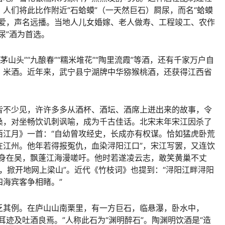
人们将此比作附近“石蛤蟆”（一天然巨石）屙尿，而名“蛤蟆
喜爱，声名远播。当地人儿女婚嫁、老人做寿、工程竣工、农作
尿”酒为首选。
“茅山头”“九酿春”“糯米堆花”“陶里流霞”等酒，还有千家万户自
、米酒。近年来，武宁县宁湖牌中华猕猴桃酒，还获得江西省
皆不少见，许许多多从酒杯、酒坛、酒席上迸出来的故事，令
桑，对坐畅饮讥刺讽喻，成为千古佳话。北宋末年宋江因杀了
西江月》一首：“自幼曾攻经史，长成亦有权谋。恰如猛虎卧荒
在江州。他年若得报冤仇，血染浔阳江口”，宋江写罢，又连饮
东身在吴，飘蓬江海漫嗟吁。他时若遂凌云志，敢笑黄巢不丈
浒，掀开地网上梁山”。近代《竹枝词》也提到：“浔阳江畔浔阳
海宾客争相睹。”
乏其例。在庐山山南栗里，有一方巨石，临悬瀑，卧水中，
耳迹及吐酒良焉。”人称此石为“渊明醉石”。陶渊明饮酒是“造