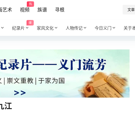
热
画艺术
视频
族谱
寻根
文章
爆
纪录片
家风文化
人物传记
今日义门
关于
九江