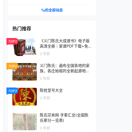
Ta的全部动态
热门推荐
《义门陈氏大成谱书》电子版
TOP1
高清全册｜家谱PDF下载+免
费在线阅读｜官方正版无水印
3 年前
义门陈氏：遍布全国各地的家
TOP2
族，各庄始祖的全新起源地揭
秘
3 年前
陈姓堂号大全
TOP3
3 年前
陈氏宗亲网 字辈汇总(全国陈
氏辈分一览表)
3 年前