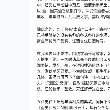
中，酒醪在蒸馏釜中煎煮，酒液涓涓流出，
尿”酒，因其酒香浓郁醇厚，深受饮酒者
丰收、逢年过节，凡喜庆之事，都以“蛤蟆
除此之外，九江曾有“太白”“云中”“一滴泉”
己动手酿制的没有名称的各式各样的水酒
商业厅优等产品奖、江西省优质酒称号。
在我国古典小说中，围绕饮酒来写故事，
人拍案叫绝。三国时诸葛亮与周瑜初会柴
阎婆惜，发配江州，在浔阳楼酒后题下《
立，潜伏爪牙忍受。不幸刺双颊，那堪配
几杯，乘酒兴再写下了四句诗：“心在山
夫。”只因这“反诗”，直教“撞破天罗归水
楼，江轮桥影一望收。宋江醉诗犹在壁，四
九江史籍上记载与酒相关的典故，同样不
《南史》载：“渊明辄卧石上，其石至今有