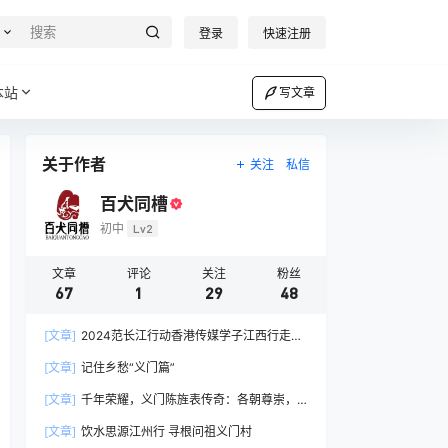
登录
快速注册
本站
写文章
关于作者
关注
私信
百犬同槽
初中
Lv2
文章
评论
关注
粉丝
67
1
29
48
[文章]
2024范长江行动香港传媒学子江西行走进
义门陈氏家族（义门陈）
[文章]
记住乡愁“义门篇”
[文章]
千年荣耀，义门陈旌表传奇：各朝尊崇，
家风典范
[文章]
饮水思源江州行 寻根问祖义门村