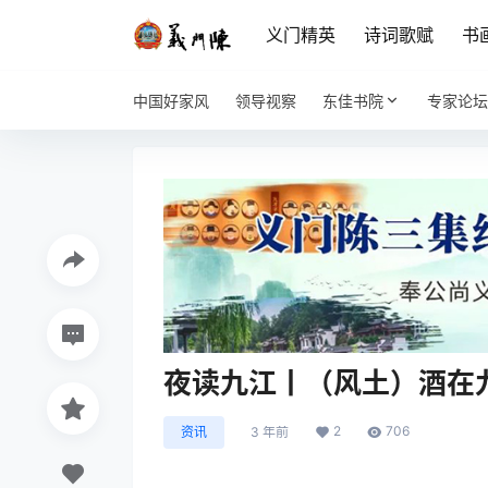
义门精英
诗词歌赋
书
中国好家风
领导视察
东佳书院
专家论坛
夜读九江丨（风土）酒在
2
706
资讯
3 年前