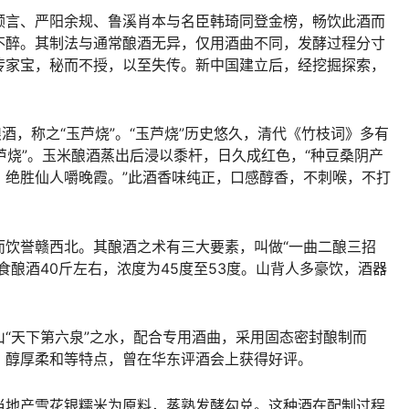
顾言、严阳余规、鲁溪肖本与名臣韩琦同登金榜，畅饮此酒而
不醉。其制法与通常酿酒无异，仅用酒曲不同，发酵过程分寸
传家宝，秘而不授，以至失传。新中国建立后，经挖掘探索，
酒，称之“玉芦烧”。“玉芦烧”历史悠久，清代《竹枝词》多有
玉芦烧”。玉米酿酒蒸出后浸以黍杆，日久成红色，“种豆桑阴产
，绝胜仙人嚼晚霞。”此酒香味纯正，口感醇香，不刺喉，不打
而饮誉赣西北。其酿酒之术有三大要素，叫做“一曲二酿三招
食酿酒40斤左右，浓度为45度至53度。山背人多豪饮，酒器
“天下第六泉”之水，配合专用酒曲，采用固态密封酿制而
、醇厚柔和等特点，曾在华东评酒会上获得好评。
当地产雪花银糯米为原料，蒸熟发酵勾兑。这种酒在配制过程