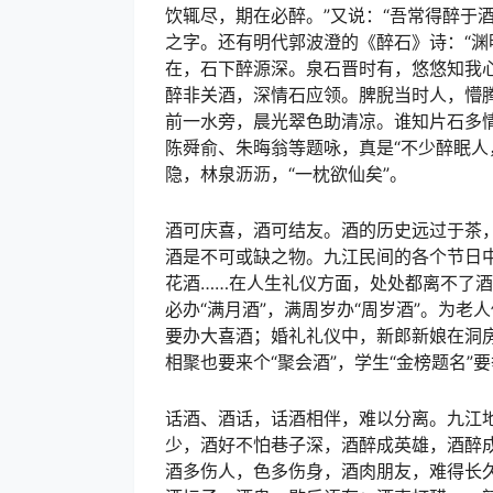
饮辄尽，期在必醉。”又说：“吾常得醉于酒
之字。还有明代郭波澄的《醉石》诗：“
在，石下醉源深。泉石晋时有，悠悠知我
醉非关酒，深情石应领。脾腉当时人，懵腾
前一水旁，晨光翠色助清凉。谁知片石多
陈舜俞、朱晦翁等题咏，真是“不少醉眠人
隐，林泉沥沥，“一枕欲仙矣”。
酒可庆喜，酒可结友。酒的历史远过于茶
酒是不可或缺之物。九江民间的各个节日
花酒……在人生礼仪方面，处处都离不了酒
必办“满月酒”，满周岁办“周岁酒”。为老
要办大喜酒；婚礼礼仪中，新郎新娘在洞房
相聚也要来个“聚会酒”，学生“金榜题名”要
话酒、酒话，话酒相伴，难以分离。九江
少，酒好不怕巷子深，酒醉成英雄，酒醉
酒多伤人，色多伤身，酒肉朋友，难得长