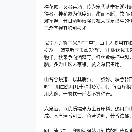
桂花露，又名喜酒，传为宋代武宁罗溪叶
得名。桂花露为低度酒，甜而不腻，饮而
难掌握，昔日酒师傅将其视为立足谋生的
已渐掌握其酿制技术。
武宁方言称玉米为“玉芦”，山里人多用其酿
提及：“筠笼新压玉蓄发酒”，“山棚饮我
物华，秋来争向酒筵夸。红丝数缕杯中起
脑，多为山区人家酿，藏之深窖备用。
山背谷烧酒，以其质纯、口感好、味香醇
呼”，用曲选用几十种中药泡制，每百斤粮
用大碗，一餐饮一斤者不算稀奇。
六泉酒，以优质糯米为主要原料，选用庐山
成。具有清香可口、色清透明、芳香浓郁
明、清时期，鄱阳湖畔姑塘酒坊的师傅以