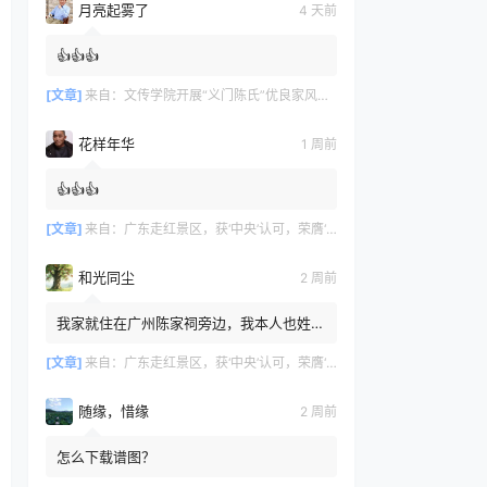
月亮起雾了
4 天前
👍👍👍
[文章]
来自：
文传学院开展“义门陈氏”优良家风研学活动
花样年华
1 周前
👍👍👍
[文章]
来自：
广东走红景区，获‘中央’认可，荣膺‘广州文化名片
和光同尘
2 周前
我家就住在广州陈家祠旁边，我本人也姓
陈，但家里没有留存族谱相关记录，我不知
道自己是否也来自义门陈氏。
[文章]
来自：
广东走红景区，获‘中央’认可，荣膺‘广州文化名片
随缘，惜缘
2 周前
怎么下载谱图？