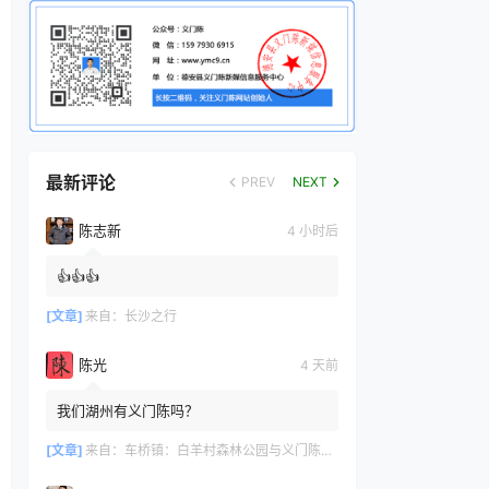
最新评论
PREV
NEXT
陈志新
4 小时后
👍👍👍
[文章]
来自：
长沙之行
陈光
4 天前
我们湖州有义门陈吗？
[文章]
来自：
车桥镇：白羊村森林公园与义门陈文化产业园共绘文旅新篇章