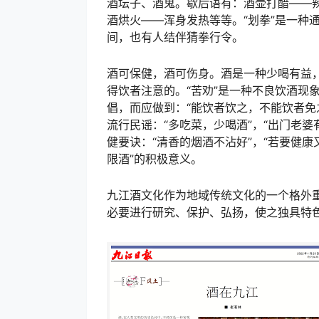
酒坛子、酒鬼。歇后语有：酒壶打醋——
酒烘火——浑身发热等等。“划拳”是一种
间，也有人结伴猜拳行令。
酒可保健，酒可伤身。酒是一种少喝有益
得饮者注意的。“苦劝”是一种不良饮酒现
倡，而应做到：“能饮者饮之，不能饮者免
流行民谣：“多吃菜，少喝酒”，“出门老
健要诀：“清香的烟酒不沾好”，“若要健
限酒”的积极意义。
九江酒文化作为地域传统文化的一个格外
必要进行研究、保护、弘扬，使之独具特