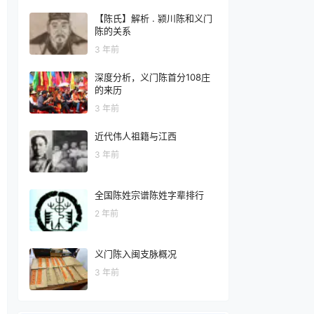
【陈氏】解析 . 颍川陈和义门
陈的关系
3 年前
深度分析，义门陈首分108庄
的来历
3 年前
近代伟人祖籍与江西
3 年前
全国陈姓宗谱陈姓字辈排行
2 年前
义门陈入闽支脉概况
3 年前