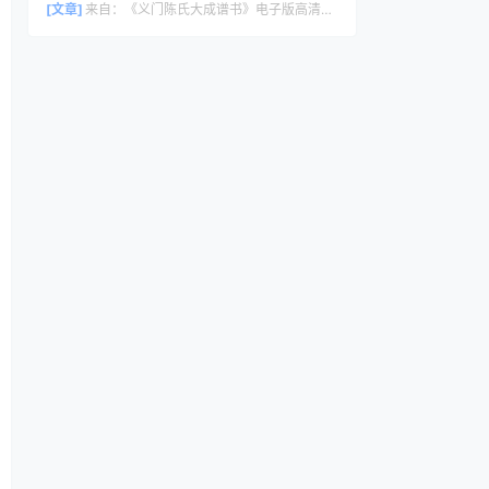
[文章]
来自：
《义门陈氏大成谱书》电子版高清全册｜家谱PDF下载+免费在线阅读｜官方正版无水印