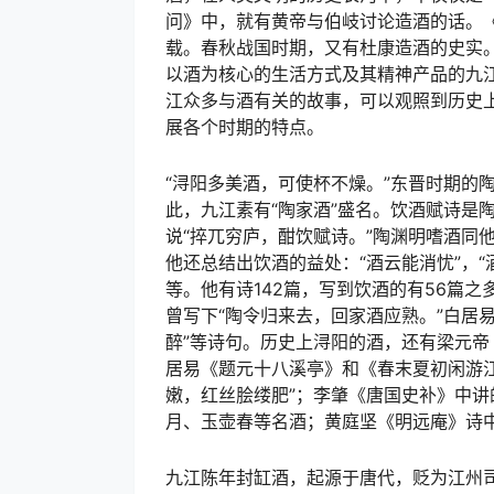
问》中，就有黄帝与伯岐讨论造酒的话。《
载。春秋战国时期，又有杜康造酒的史实
以酒为核心的生活方式及其精神产品的九
江众多与酒有关的故事，可以观照到历史
展各个时期的特点。
“浔阳多美酒，可使杯不燥。”东晋时期的
此，九江素有“陶家酒”盛名。饮酒赋诗是
说“捽兀穷庐，酣饮赋诗。”陶渊明嗜酒同
他还总结出饮酒的益处：“酒云能消忧”，“酒
等。他有诗142篇，写到饮酒的有56篇之
曾写下“陶令归来去，回家酒应熟。”白居
醉”等诗句。历史上浔阳的酒，还有梁元帝
居易《题元十八溪亭》和《春末夏初闲游江
嫩，红丝脍缕肥”；李肇《唐国史补》中讲
月、玉壶春等名酒；黄庭坚《明远庵》诗中
九江陈年封缸酒，起源于唐代，贬为江州